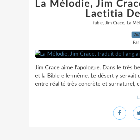
La Mélodie, Jim Crace
Laetitia D
,
,
fable
Jim Crace
La Mél
26.
Par
Jim Crace aime l’apologue. Dans le très bea
et la Bible elle-même. Le désert y servait d
entre réalité très concrète et surnaturel,
L