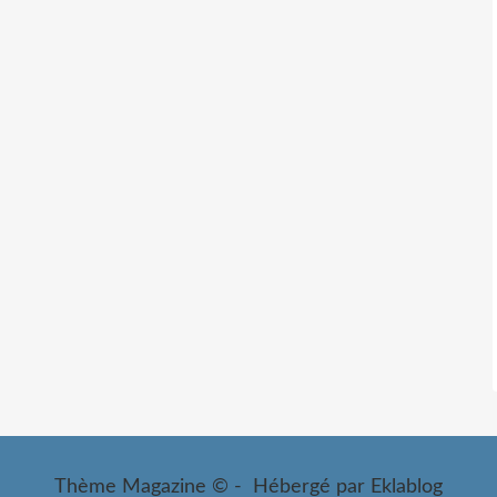
Thème Magazine © - Hébergé par
Eklablog