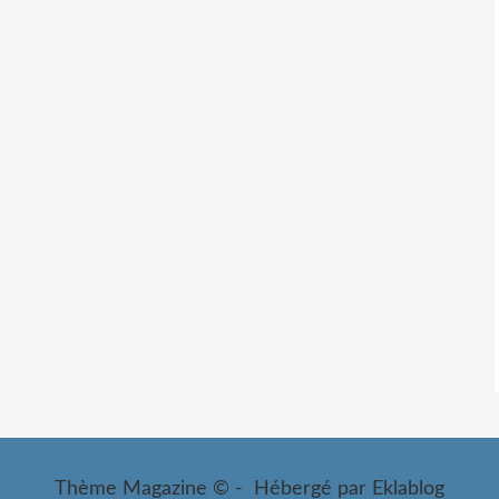
Thème Magazine © - Hébergé par
Eklablog