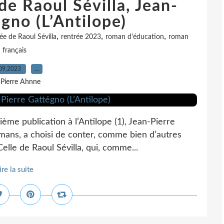
de Raoul Sévilla, Jean-
gno (L’Antilope)
,
,
,
ée de Raoul Sévilla
rentrée 2023
roman d'éducation
roman
français
09.2023
…
 Pierre Ahnne
ème publication à l’Antilope (1), Jean-Pierre
ans, a choisi de conter, comme bien d’autres
Celle de Raoul Sévilla, qui, comme...
ire la suite