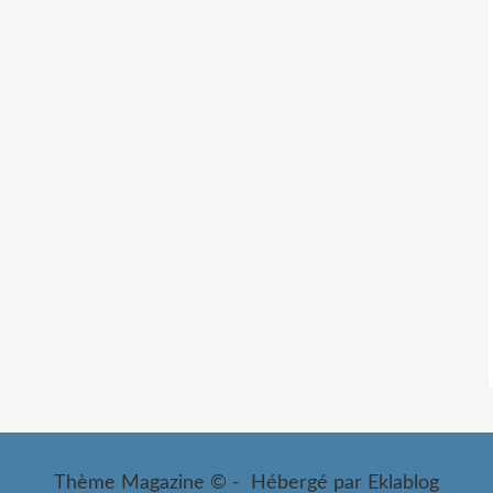
Thème Magazine © - Hébergé par
Eklablog