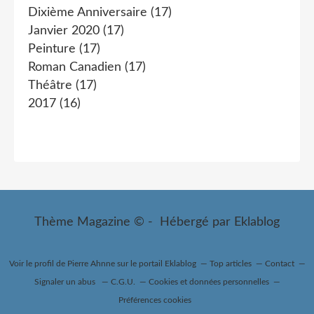
Dixième Anniversaire
(17)
Janvier 2020
(17)
Peinture
(17)
Roman Canadien
(17)
Théâtre
(17)
2017
(16)
Thème Magazine © - Hébergé par
Eklablog
Voir le profil de
Pierre Ahnne
sur le portail Eklablog
Top articles
Contact
Signaler un abus
C.G.U.
Cookies et données personnelles
Préférences cookies