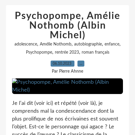
Psychopompe, Amélie
Nothomb (Albin
Michel)
,
,
,
,
adolescence
Amélie Nothomb
autobiographie
enfance
,
,
Psychopompe
rentrée 2023
roman français
06.10.2023
…
Par Pierre Ahnne
Je l’ai dit (voir ici) et répété (voir là), je
comprends mal la condescendance dont la
plus prolifique de nos écrivaines est souvent
l’objet. Est-ce le personnage qui agace ? Le
succès de l’œuvre ? Le classicisme de la