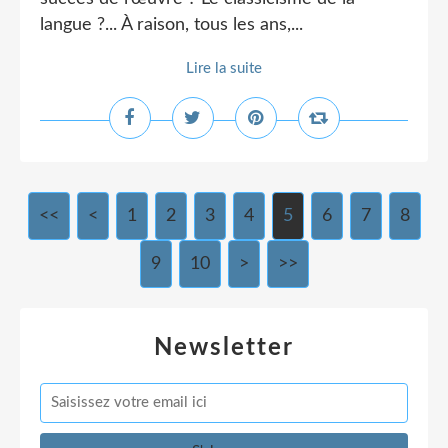
langue ?... À raison, tous les ans,...
Lire la suite
<<
<
1
2
3
4
5
6
7
8
9
10
>
>>
Newsletter