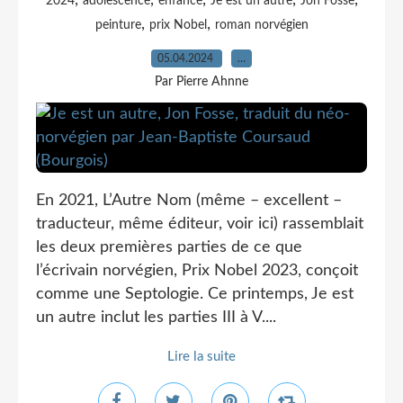
,
,
,
,
,
2024
adolescence
enfance
Je est un autre
Jon Fosse
,
,
peinture
prix Nobel
roman norvégien
05.04.2024
…
Par Pierre Ahnne
En 2021, L’Autre Nom (même – excellent –
traducteur, même éditeur, voir ici) rassemblait
les deux premières parties de ce que
l’écrivain norvégien, Prix Nobel 2023, conçoit
comme une Septologie. Ce printemps, Je est
un autre inclut les parties III à V....
Lire la suite