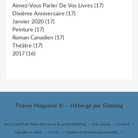
Aimez-Vous Parler De Vos Livres
(17)
Dixième Anniversaire
(17)
Janvier 2020
(17)
Peinture
(17)
Roman Canadien
(17)
Théâtre
(17)
2017
(16)
Thème Magazine © - Hébergé par
Eklablog
Voir le profil de
Pierre Ahnne
sur le portail Eklablog
Top articles
Contact
Signaler un abus
C.G.U.
Cookies et données personnelles