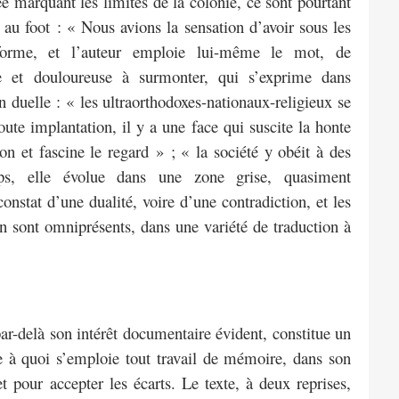
lée marquant les limites de la colonie, ce sont pourtant
au foot : « Nous avions la sensation d’avoir sous les
orme, et l’auteur emploie lui-même le mot, de
ile et douloureuse à surmonter, qui s’exprime dans
 duelle : « les ultraorthodoxes-nationaux-religieux se
ute implantation, il y a une face qui suscite la honte
ion et fascine le regard » ; « la société y obéit à des
s, elle évolue dans une zone grise, quasiment
nstat d’une dualité, voire d’une contradiction, et les
 sont omniprésents, dans une variété de traduction à
ar-delà son intérêt documentaire évident, constitue un
à quoi s’emploie tout travail de mémoire, dans son
t pour accepter les écarts. Le texte, à deux reprises,