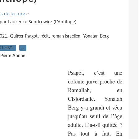
s de lecture
>
 par Laurence Sendrowicz (L’Antilope)
,
,
,
,
2021
Quitter Psagot
récit
roman israelien
Yonatan Berg
01.2021
…
 Pierre Ahnne
Psagot, c’est une
colonie juive proche de
Ramallah, en
Cisjordanie. Yonatan
Berg y a grandi et vécu
jusqu’au seuil de l’âge
adulte. L’a-t-il quittée ?
Pas tout à fait. En