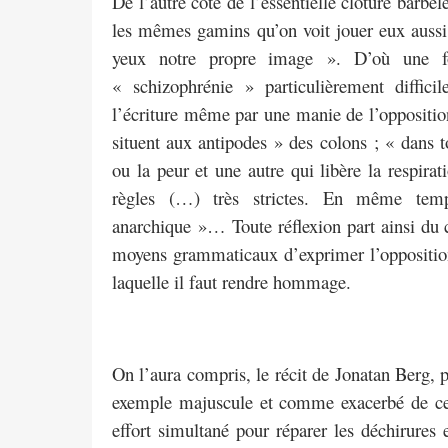
De l’autre côté de l’essentielle clôture barbe
les mêmes gamins qu’on voit jouer eux aussi 
yeux notre propre image ». D’où une f
« schizophrénie » particulièrement diffic
l’écriture même par une manie de l’opposition
situent aux antipodes » des colons ; « dans to
ou la peur et une autre qui libère la respirat
règles (…) très strictes. En même temp
anarchique »… Toute réflexion part ainsi du co
moyens grammaticaux d’exprimer l’opposition
laquelle il faut rendre hommage.
On l’aura compris, le récit de Jonatan Berg, p
exemple majuscule et comme exacerbé de ce 
effort simultané pour réparer les déchirures e