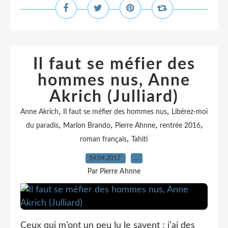
Il faut se méfier des
hommes nus, Anne
Akrich (Julliard)
,
,
Anne Akrich
Il faut se méfier des hommes nus
Libérez-moi
,
,
,
,
du paradis
Marlon Brando
Pierre Ahnne
rentrée 2016
,
roman français
Tahiti
14.04.2017
…
Par Pierre Ahnne
Ceux qui m’ont un peu lu le savent : j’ai des