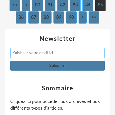
<<
<
10
20
30
40
50
60
70
80
81
82
83
84
85
86
87
88
89
90
100
>
>>
Newsletter
Sommaire
Cliquez ici pour accéder aux archives et aux
différents types d'articles
.