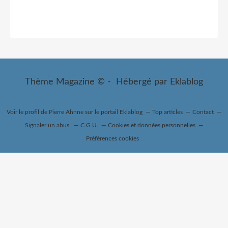
Thème Magazine © - Hébergé par
Eklablog
Voir le profil de
Pierre Ahnne
sur le portail Eklablog
Top articles
Contact
Signaler un abus
C.G.U.
Cookies et données personnelles
Préférences cookies